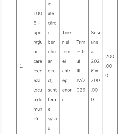
ic
L80
ale
5 –
căro
ope
r
Tine
Sesi
raţiu
ben
ri și
Trim
une
ni
efici
fem
estr
a
200
care
ari
ei
ul
202
1.
.00
cree
dire
antr
III-
6 =
0
ază
cţi
epr
IV/2
200
locu
sunt
enor
026
.00
ri de
fem
i
0
mun
ei
că
şi/sa
u