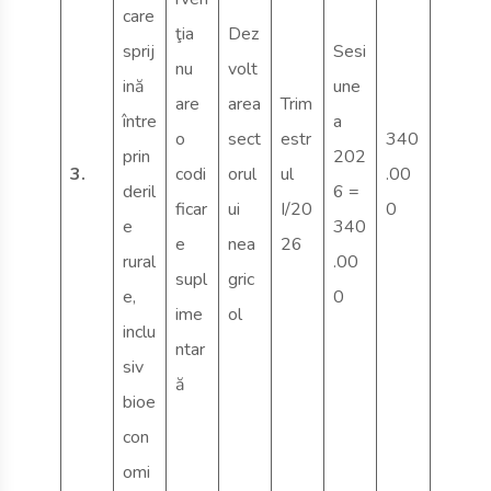
care
ţia
Dez
sprij
Sesi
nu
volt
ină
une
are
area
Trim
între
a
o
sect
estr
340
prin
202
3.
codi
orul
ul
.00
deril
6 =
ficar
ui
I/20
0
e
340
e
nea
26
rural
.00
supl
gric
e,
0
ime
ol
inclu
ntar
siv
ă
bioe
con
omi