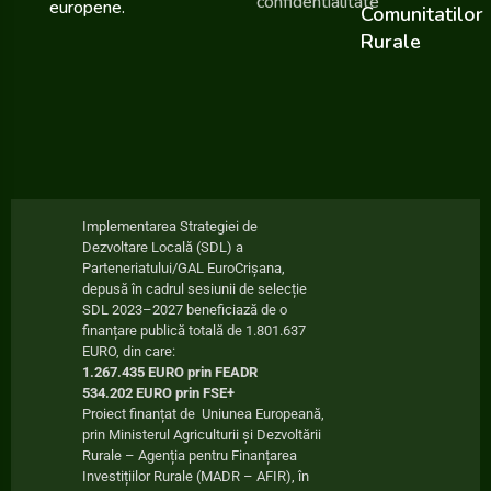
confidentialitate
europene.
Comunitatilor
Rurale
Implementarea Strategiei de
Dezvoltare Locală (SDL) a
Parteneriatului/GAL EuroCrișana,
depusă în cadrul sesiunii de selecție
SDL 2023–2027 beneficiază de o
finanțare publică totală de 1.801.637
EURO, din care:
1.267.435 EURO prin FEADR
534.202 EURO prin FSE+
Proiect finanțat de Uniunea Europeană,
prin Ministerul Agriculturii și Dezvoltării
Rurale – Agenția pentru Finanțarea
Investițiilor Rurale (MADR – AFIR), în