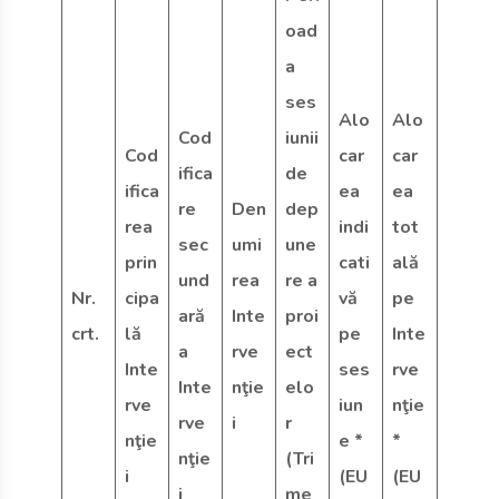
oad
a
ses
Alo
Alo
Cod
iunii
Cod
car
car
ifica
de
ifica
ea
ea
re
Den
dep
rea
indi
tot
sec
umi
une
prin
cati
ală
und
rea
re a
Nr.
cipa
vă
pe
ară
Inte
proi
crt.
lă
pe
Inte
a
rve
ect
Inte
ses
rve
Inte
nţie
elo
rve
iun
nţie
rve
i
r
nţie
e *
*
nţie
(Tri
i
(EU
(EU
i
me