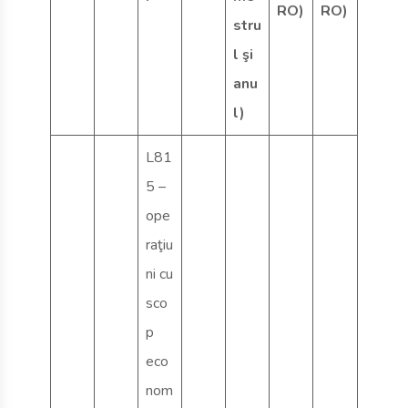
RO)
RO)
stru
l şi
anu
l)
L81
5 –
ope
raţiu
ni cu
sco
p
eco
nom