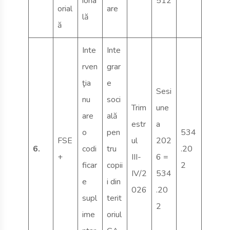
iona
512
orial
are
lă
ă
Inte
Inte
rven
grar
ţia
e
Sesi
nu
soci
Trim
une
are
ală
estr
a
o
pen
534
FSE
ul
202
6.
codi
tru
.20
+
III-
6 =
ficar
copii
2
IV/2
534
e
i din
026
.20
supl
terit
2
ime
oriul