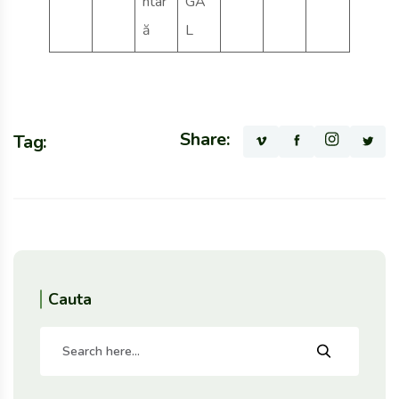
ntar
GA
ă
L
Share:
Tag:
Cauta