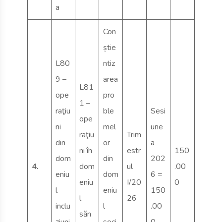
a
Con
știe
L80
ntiz
9 –
area
L81
ope
pro
1 –
raţiu
ble
Sesi
ope
ni
mel
une
raţiu
Trim
din
or
a
ni în
estr
150
dom
din
202
4.
dom
ul
.00
eniu
dom
6 =
eniu
I/20
0
l
eniu
150
l
26
inclu
l
.00
săn