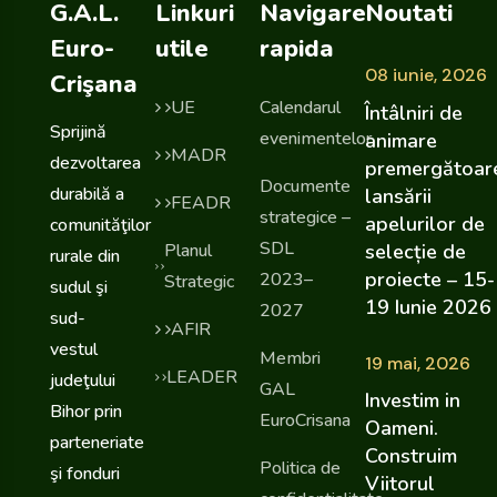
G.A.L.
Linkuri
Navigare
Noutati
Euro-
utile
rapida
08 iunie, 2026
Crişana
UE
Calendarul
Întâlniri de
Sprijină
evenimentelor
animare
MADR
dezvoltarea
premergătoar
Documente
durabilă a
lansării
FEADR
strategice –
apelurilor de
comunităţilor
SDL
selecție de
Planul
rurale din
proiecte – 15-
2023–
Strategic
sudul şi
19 Iunie 2026
2027
sud-
AFIR
vestul
Membri
19 mai, 2026
LEADER
judeţului
GAL
Investim in
Bihor prin
EuroCrisana
Oameni.
parteneriate
Construim
Politica de
şi fonduri
Viitorul