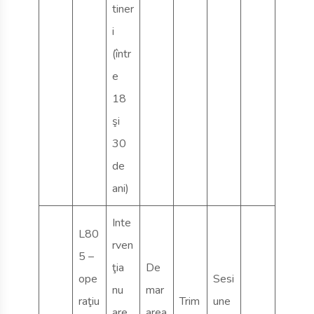
tiner
i
(într
e
18
şi
30
de
ani)
Inte
L80
rven
5 –
ţia
De
ope
Sesi
nu
mar
raţiu
Trim
une
are
area