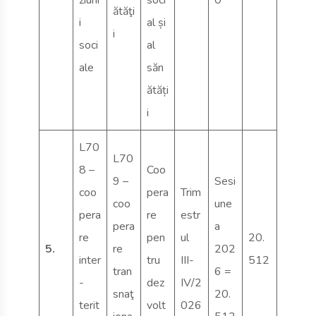
ziuni
soci
0
ătăţi
i
al și
i
soci
al
ale
săn
ătăți
i
L70
L70
8 –
Coo
9 –
Sesi
coo
pera
Trim
coo
une
pera
re
estr
pera
a
re
pen
ul
20.
5.
re
202
inter
tru
III-
512
tran
6 =
-
dez
IV/2
snaţ
20.
terit
volt
026