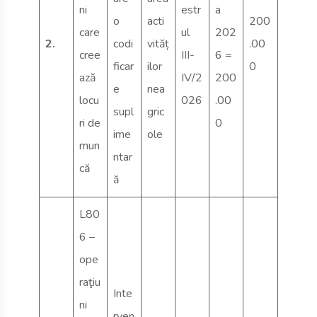
ni
estr
a
o
acti
200
care
ul
202
2.
codi
vităț
.00
cree
III-
6 =
ficar
ilor
0
ază
IV/2
200
e
nea
locu
026
.00
supl
gric
ri de
0
ime
ole
mun
ntar
că
ă
L80
6 –
ope
raţiu
Inte
ni
rven