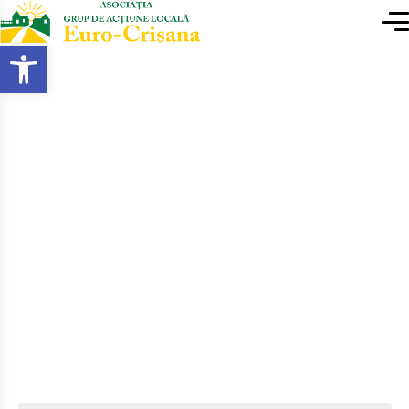
conținut
Deschide bara de unelte
Acasa
Evenimente
ACTIVITATE DE SCHIMB
DE EXPERIENȚĂ ȘI
IDENTIFICARE A
BUNELOR PRACTICI