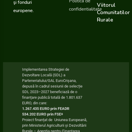
Politica de
şi fonduri
Viitorul
confidentialitate
europene.
Comunitatilor
Rurale
Implementarea Strategiei de
Dezvoltare Locală (SDL) a
Parteneriatului/GAL EuroCrișana,
depusă în cadrul sesiunii de selecție
SDL 2023–2027 beneficiază de o
finanțare publică totală de 1.801.637
EURO, din care:
1.267.435 EURO prin FEADR
534.202 EURO prin FSE+
Proiect finanțat de Uniunea Europeană,
prin Ministerul Agriculturii și Dezvoltării
Rurale – Agenția pentru Finanțarea