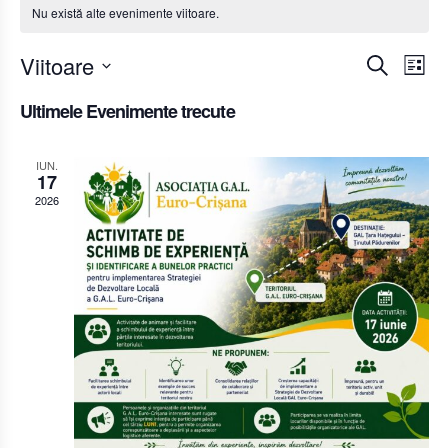
Nu există alte evenimente viitoare.
Naviga
Viitoare
Caută
Listă
N
în
Selectează
Ultimele Evenimente trecute
î
data.
vizualiz
v
și
IUN.
E
17
căutare
2026
Evenim