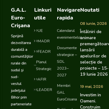
G.A.L.
Linkuri
Navigare
Noutati
Euro-
utile
rapida
08 iunie, 2026
Crişana
UE
Calendarul
Întâlniri de
Sprijină
evenimentelor
animare
MADR
dezvoltarea
premergătoar
Documente
durabilă a
lansării
FEADR
strategice –
apelurilor de
comunităţilor
SDL
selecție de
Planul
rurale din
proiecte – 15-
2023–
Strategic
sudul şi
19 Iunie 2026
2027
sud-
AFIR
vestul
Membri
19 mai, 2026
LEADER
judeţului
GAL
Investim in
Bihor prin
EuroCrisana
Oameni.
parteneriate
Construim