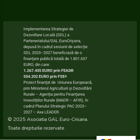
Implementarea Strategiei de
Dezvoltare Locală (SDL) a
Parteneriatului/GAL EuroCrișana,
depusă în cadrul sesiunii de selecție
SDL 2023–2027 beneficiază de o
finanțare publică totală de 1.801.637
EURO, din care:
1.267.435 EURO prin FEADR
534.202 EURO prin FSE+
Proiect finanțat de Uniunea Europeană,
prin Ministerul Agriculturii și Dezvoltării
Rurale – Agenția pentru Finanțarea
Investițiilor Rurale (MADR – AFIR), în
cadrul Planului Strategic PAC 2023–
2027 – Axa LEADER.
© 2025 Asociatia GAL Euro-Crisana.
Toate drepturile rezervate