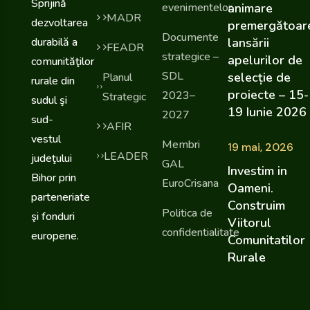
Sprijină
evenimentelor
animare
MADR
dezvoltarea
premergătoar
Documente
durabilă a
lansării
FEADR
strategice –
apelurilor de
comunităţilor
SDL
selecție de
Planul
rurale din
proiecte – 15-
2023–
Strategic
sudul şi
19 Iunie 2026
2027
sud-
AFIR
vestul
Membri
19 mai, 2026
LEADER
judeţului
GAL
Investim in
Bihor prin
EuroCrisana
Oameni.
parteneriate
Construim
Politica de
şi fonduri
Viitorul
confidentialitate
europene.
Comunitatilor
Rurale