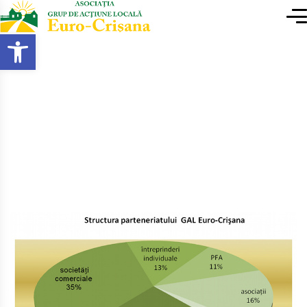
conținut
Deschide bara de unelte
Acasa
Despre GAL Euro Crișana
Membri parteneri G.A.L.
Euro-Crişana