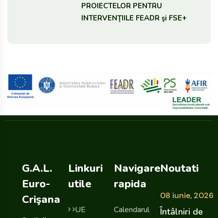
PROIECTELOR PENTRU
INTERVENŢIILE FEADR şi FSE+
G.A.L.
Linkuri
Navigare
Noutati
Euro-
utile
rapida
08 iunie, 2026
Crişana
UE
Calendarul
Întâlniri de