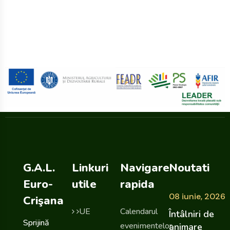
G.A.L.
Linkuri
Navigare
Noutati
Euro-
utile
rapida
08 iunie, 2026
Crişana
UE
Calendarul
Întâlniri de
Sprijină
evenimentelor
animare