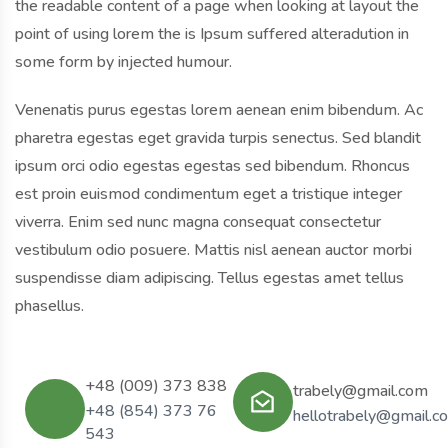
the readable content of a page when looking at layout the
point of using lorem the is Ipsum suffered alteradution in
some form by injected humour.
Venenatis purus egestas lorem aenean enim bibendum. Ac
pharetra egestas eget gravida turpis senectus. Sed blandit
ipsum orci odio egestas egestas sed bibendum. Rhoncus
est proin euismod condimentum eget a tristique integer
viverra. Enim sed nunc magna consequat consectetur
vestibulum odio posuere. Mattis nisl aenean auctor morbi
suspendisse diam adipiscing. Tellus egestas amet tellus
phasellus.
+48 (009) 373 838
trabely@gmail.com
+48 (854) 373 76
hellotrabely@gmail.c
543