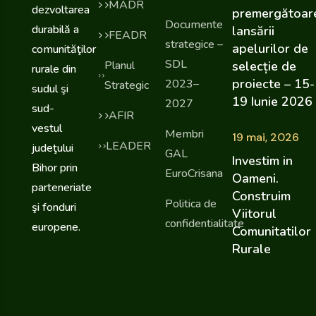
MADR
dezvoltarea
premergătoar
Documente
durabilă a
lansării
FEADR
strategice –
apelurilor de
comunităţilor
SDL
selecție de
Planul
rurale din
proiecte – 15-
2023–
Strategic
sudul şi
19 Iunie 2026
2027
sud-
AFIR
vestul
Membri
19 mai, 2026
LEADER
judeţului
GAL
Investim in
Bihor prin
EuroCrisana
Oameni.
parteneriate
Construim
Politica de
şi fonduri
Viitorul
confidentialitate
europene.
Comunitatilor
Rurale