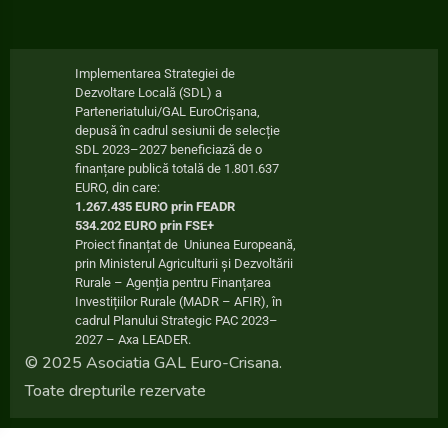
Implementarea Strategiei de
Dezvoltare Locală (SDL) a
Parteneriatului/GAL EuroCrișana,
depusă în cadrul sesiunii de selecție
SDL 2023–2027 beneficiază de o
finanțare publică totală de 1.801.637
EURO, din care:
1.267.435 EURO prin FEADR
534.202 EURO prin FSE+
Proiect finanțat de Uniunea Europeană,
prin Ministerul Agriculturii și Dezvoltării
Rurale – Agenția pentru Finanțarea
Investițiilor Rurale (MADR – AFIR), în
cadrul Planului Strategic PAC 2023–
2027 – Axa LEADER.
© 2025 Asociatia GAL Euro-Crisana.
Toate drepturile rezervate